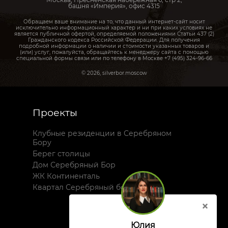
башня «Империя», офис 4315
Обращаем ваше внимание на то, что данный интернет-сайт носит
исключительно информационный характер и ни при каких условиях не
является публичной офертой, определяемой положениями Статьи 437 (2)
Гражданского кодекса Российской Федерации. Для получения
подробной информации о наличии и стоимости указанных товаров и
(или) услуг, пожалуйста, обращайтесь к менеджеру сайта с помощью
специальной формы связи или по телефону в Москве +7 (495) 324-96-66
© 2026, silverbor.moscow
Проекты
Клубные резиденции в Серебряном
Бору
Берег столицы
Дом Серебряный Бор
ЖК Континенталь
Квартал Серебряный бор
Юлия