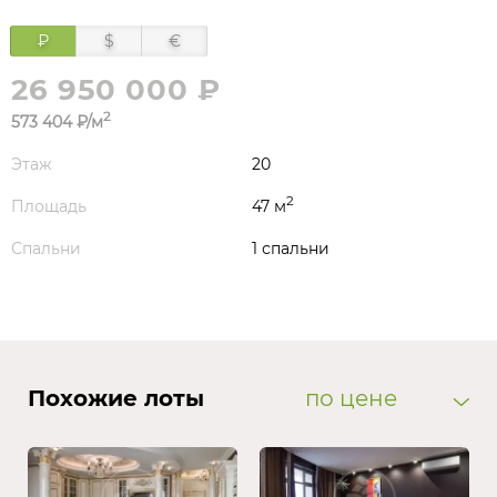
₽
$
€
26 950 000 ₽
2
573 404 ₽/м
Этаж
20
2
Площадь
47 м
Спальни
1 спальни
Похожие лоты