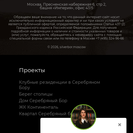
Москва, Пресненская набережная 6, стр 2,
башня «Империя», офис 4315
Обращаем ваше внимание на то, что данный интернет-сайт носит
исключительно информационный характер и ни при каких условиях не
является публичной офертой, определяемой положениями Статьи 437 (2)
Гражданского кодекса Российской Федерации. Для получения
подробной информации о наличии и стоимости указанных товаров и
(или) услуг, пожалуйста, обращайтесь к менеджеру сайта с помощью
специальной формы связи или по телефону в Москве +7 (495) 324-96-66
© 2026, silverbor.moscow
Проекты
Клубные резиденции в Серебряном
Бору
Берег столицы
Дом Серебряный Бор
ЖК Континенталь
Квартал Серебряный бор