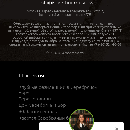
info@silverbor.moscow
Москва, Пресненская набережная 6, стр 2,
башня «Империя», офис 4315
Обращаем ваше внимание на то, что данный интернет-сайт носит
исключительно информационный характер и ни при каких условиях не
является публичной офертой, определяемой положениями Статьи 437 (2)
Гражданского кодекса Российской Федерации. Для получения
подробной информации о наличии и стоимости указанных товаров и
(или) услуг, пожалуйста, обращайтесь к менеджеру сайта с помощью
специальной формы связи или по телефону в Москве +7 (495) 324-96-66
© 2026, silverbor.moscow
Проекты
Клубные резиденции в Серебряном
Бору
Берег столицы
Дом Серебряный Бор
ЖК Континенталь
Квартал Серебряный бор