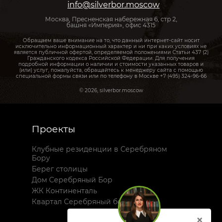
info@silverbor.moscow
Москва, Пресненская набережная 6, стр 2,
башня «Империя», офис 4315
Обращаем ваше внимание на то, что данный интернет-сайт носит
исключительно информационный характер и ни при каких условиях не
является публичной офертой, определяемой положениями Статьи 437 (2)
Гражданского кодекса Российской Федерации. Для получения
подробной информации о наличии и стоимости указанных товаров и
(или) услуг, пожалуйста, обращайтесь к менеджеру сайта с помощью
специальной формы связи или по телефону в Москве +7 (495) 324-96-66
© 2026, silverbor.moscow
Проекты
Клубные резиденции в Серебряном
Бору
Берег столицы
Дом Серебряный Бор
ЖК Континенталь
Квартал Серебряный бор