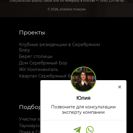
специальной формы связи или по телефону в Москве +7 (495) 324-96-66
© 2026, silverbor.moscow
Проекты
Клубные резиденции в Серебряном
Бору
Берег столицы
Дом Серебряный Бор
ЖК Континенталь
Квартал Серебряный бор
Юлия
Подборки
Позвоните для консультации
эксперту компании
Участки в Серебряном Бору
Таунхаусы в Серебряном бору
Дома в Серебряном Бору