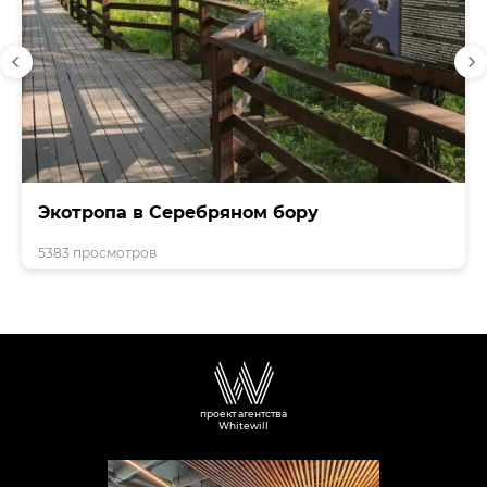
Экотропа в Серебряном бору
5383 просмотров
проект агентства
Whitewill